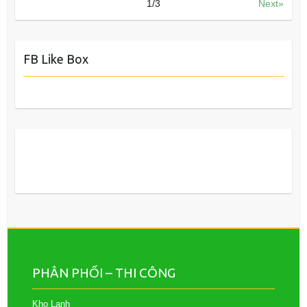
1
/
3
Next»
FB Like Box
PHÂN PHỐI – THI CÔNG
Kho Lạnh