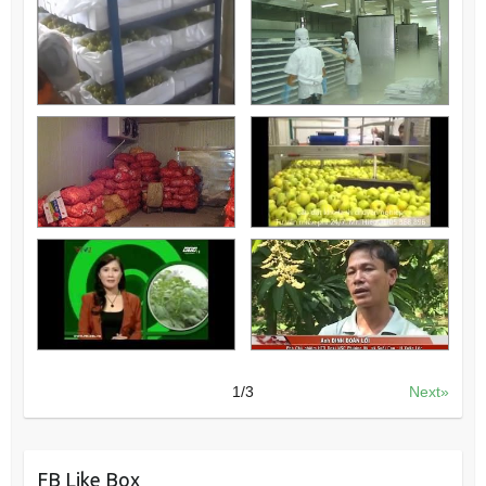
1
/
3
Next»
FB Like Box