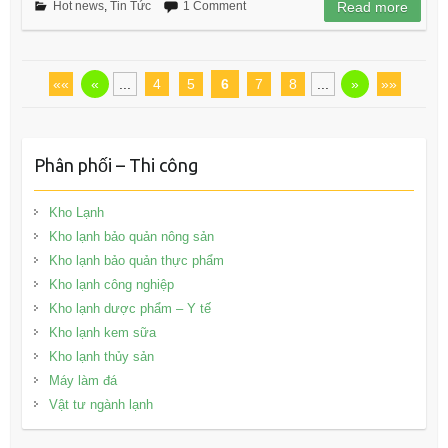
Hot news
,
Tin Tức
1 Comment
Read more
««
«
...
4
5
6
7
8
...
»
»»
Phân phối – Thi công
Kho Lạnh
Kho lạnh bảo quản nông sản
Kho lạnh bảo quản thực phẩm
Kho lạnh công nghiệp
Kho lạnh dược phẩm – Y tế
Kho lạnh kem sữa
Kho lạnh thủy sản
Máy làm đá
Vật tư ngành lạnh