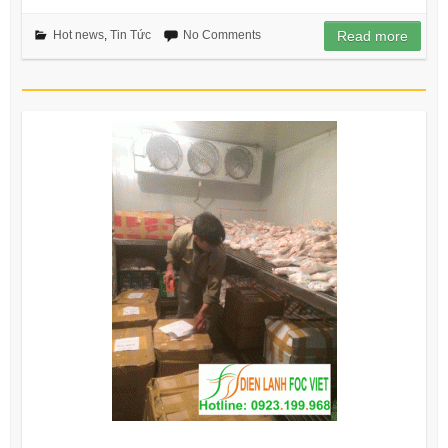
Hot news
,
Tin Tức
No Comments
Read more