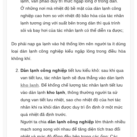
lạnh, van phao duy trì mức ngập lỏng ở trong dàn.
Ở những nơi mà nhiệt độ bề mặt của dàn lạnh công
nghiệp cao hơn so với nhiệt độ bão hòa của tác nhân
lạnh tương ứng với suất bên trong dàn thì quá trình
sôi và bay hơi của tác nhân lạnh có thể diễn ra được;
Do phải nạp ga lạnh vào hệ thống lớn nên người ta ít dùng
loại dàn lạnh công nghiệp kiểu ngập lỏng trong điều hòa
không khí.
Dàn lạnh công nghiệp
tiết lưu kiểu khô: sau khi qua
van tiết lưu, tác nhân lạnh sẽ đưa thẳng vào dàn lạnh
kho lạnh
. Để khống chế lượng tác nhân lạnh tiết lưu
vào dàn lạnh
kho lạnh
, thông thường người ta sử
dụng van tiết lưu nhiệt, sao cho nhiệt độ của hơi tác
nhân khi ra khỏi dàn được duy trì ổn định ở một mức
quá nhiệt đã định trước.
Người ta chia
dàn lạnh công nghiệp
lớn thành nhiều
mạch song song với nhau để tăng diện tích trao đổi
nhiệt và mức độ đồng đều bên trong các ống; Các