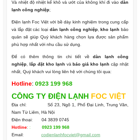
Và nhiệt độ nhiệt kế khô và ướt của không khí đi vào
dàn
lạnh công nghiệp
;
Điện lạnh Foc Việt với bề dày kinh nghiệm trong cung cấp
và lắp đặt các loại
dàn lạnh công nghiệp
,
kho lạnh
bảo
quản sẽ giúp Quý khách hàng chọn lựa được sản phẩm
phù hợp nhất với nhu cầu sử dụng.
Để có thêm thông tin chi tiết về
dàn lạnh công
nghiệp
,
lắp đặt kho lạnh
và
báo giá kho lạnh
cập nhật
nhất, Quý khách vui lòng liên hệ với chúng tôi qua:
Hotline
:
0923 199 968
CÔNG TY
ĐIỆN LẠNH
FOC VIỆT
Địa chỉ: Số 23, Ngõ 1, Phố Đại Linh, Trung Văn,
Nam Từ Liêm, Hà Nội
Điện thoại: 04 3839 0745
Hotline
:
:
0923 199 968
Email:
codienlanhfocviet@gmail.com