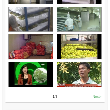
1
/
3
Next»